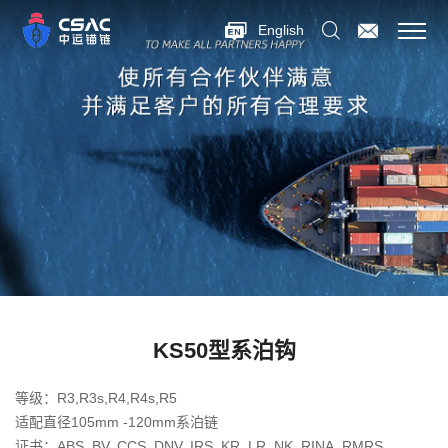
English
KS50型系泊钩
等级：R3,R3s,R4,R4s,R5
适配直径105mm -120mm系泊链
证书：ABS, BV, CCS, DNV, IRS, KR, LR, NK, RINA, RMRS