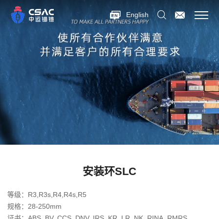
English
安装环SLC
等级：R3,R3s,R4,R4s,R5
规格：28-250mm
证书：ABS, BV, CCS, DNV, IRS, KR, LR, NK, RINA, RMRS