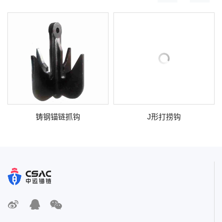
铸钢锚链抓钩
J形打捞钩