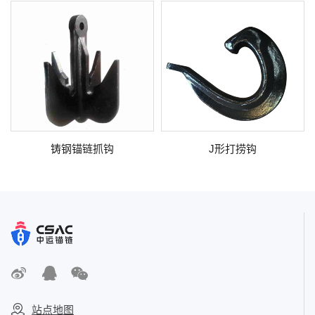
铸钢锚链抓钩
J形打捞钩
站点地图