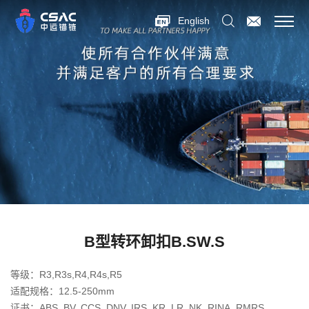
English
B型转环卸扣B.SW.S
等级：R3,R3s,R4,R4s,R5
适配规格：12.5-250mm
证书：ABS, BV, CCS, DNV, IRS, KR, LR, NK, RINA, RMRS