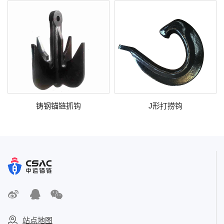
铸钢锚链抓钩
J形打捞钩
站点地图