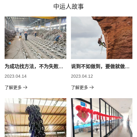
中运人故事
为成功找方法，不为失败找
说到不如做到，要做就做最
借口
好
2023.04.14
2023.04.12
了解更多
了解更多