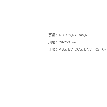
等级：R3,R3s,R4,R4s,R5
规格：28-250mm
证书：ABS, BV, CCS, DNV, IRS, KR,