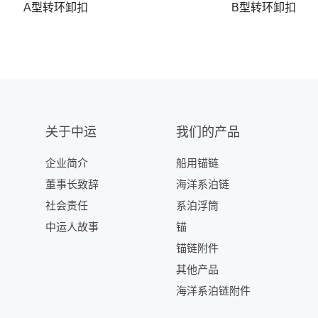
A型转环卸扣
B型转环卸扣
关于中运
我们的产品
企业简介
船用锚链
董事长致辞
海洋系泊链
社会责任
系泊浮筒
中运人故事
锚
锚链附件
其他产品
海洋系泊链附件