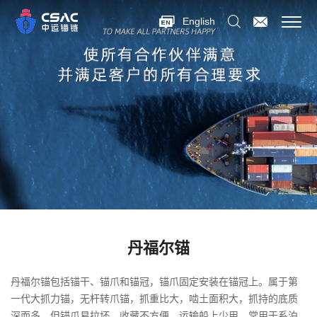
English
丹福尔锚
丹福尔锚包括锚干、锚爪和锚冠，锚爪固定安装在锚冠上。属于第
一代大抓力锚，无杆转爪锚，抓重比大，啮土面积大，抓持的底质
深而多，但锚爪易拉坏，收藏不方便，运输船上少用，常用于系泊